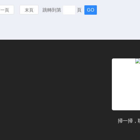
跳轉到第
頁
下一頁
末頁
掃一掃，