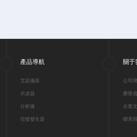
產品導航
關于
艾諾儀器
公司
示波器
榮譽
分析儀
企業
信號發生器
聯系