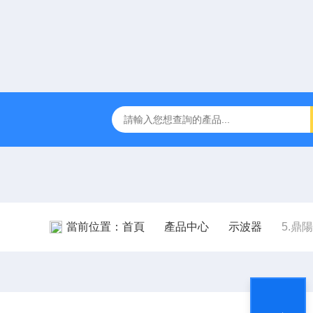
0D VLSI測試系統
MSO58/MSO56/MSO54泰克Tektronix MS
當前位置：
首頁
產品中心
示波器
5.鼎