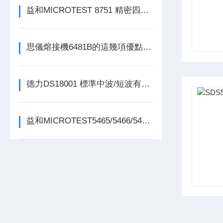
益和MICROTEST 8751 精密四線式線材測試儀
思儀熔接機6481B的這幾項優點使其被廣泛應用
德力DS18001 標準中波/短波有源環形天線
益和MICROTEST5465/5466/5467變壓器測試儀